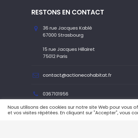
RESTONS EN CONTACT
36 rue Jacques Kablé
67000 Strasbourg
15 rue Jacques Hillairet
75012 Paris
contact@actionecohabitat.fr
0367101956
Nous utilisons des cookies sur notre site Web pour vous of
et vos visites répétées. En cliquant sur "Accepter", vous co
CGV
|
MENTIONS LÉGALES
|