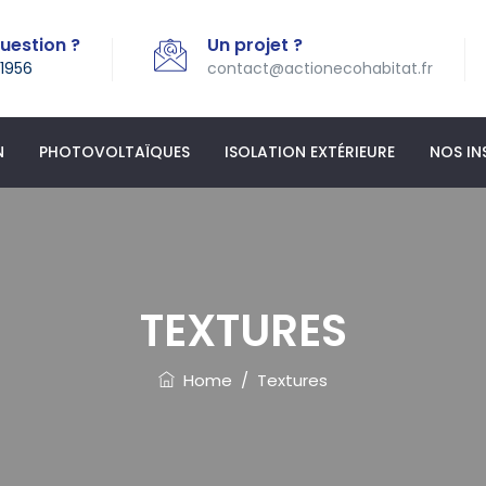
uestion ?
Un projet ?
1956
contact@actionecohabitat.fr
N
PHOTOVOLTAÏQUES
ISOLATION EXTÉRIEURE
NOS IN
TEXTURES
Home
/
Textures