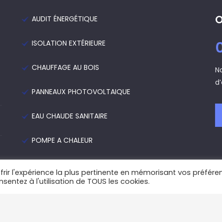
O
AUDIT ÉNERGÉTIQUE
ISOLATION EXTÉRIEURE
CHAUFFAGE AU BOIS
N
d
PANNEAUX PHOTOVOLTAIQUE
EAU CHAUDE SANITAIRE
POMPE A CHALEUR
frir l'expérience la plus pertinente en mémorisant vos préfére
nsentez à l'utilisation de TOUS les cookies.
POLITIQUE RELATIVE AUX COOKIES
|
POLITIQUE DE CONFIDENTIALITE